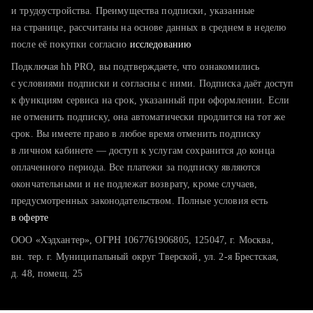
тратите много времени на поиск и вручную поднимаете
и трудоустройства. Преимущества подписки, указанные
резюме
на странице, рассчитаны на основе данных в среднем в неделю
после её покупки согласно
хотите сравнить себя с конкурентами и оценить шансы
исследованию
Подключая hh PRO, вы подтверждаете, что ознакомились
с условиями подписки и согласны с ними. Подписка даёт доступ
к функциям сервиса на срок, указанный при оформлении. Если
не отменить подписку, она автоматически продлится на тот же
срок. Вы имеете право в любое время отменить подписку
в личном кабинете — доступ к услугам сохранится до конца
оплаченного периода. Все платежи за подписку являются
окончательными и не подлежат возврату, кроме случаев,
предусмотренных законодательством. Полные условия есть
в оферте
ООО «Хэдхантер», ОГРН 1067761906805, 125047, г. Москва,
вн. тер. г. Муниципальный округ Тверской, ул. 2-я Брестская,
д. 48, помещ. 25