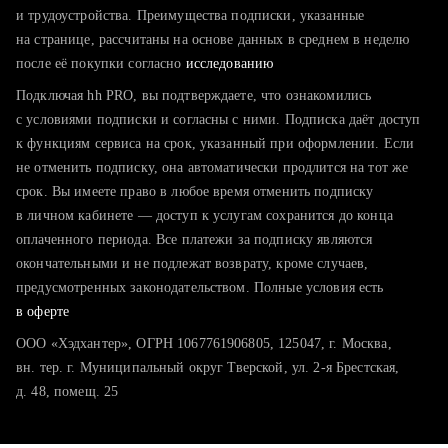
тратите много времени на поиск и вручную поднимаете
и трудоустройства. Преимущества подписки, указанные
резюме
на странице, рассчитаны на основе данных в среднем в неделю
после её покупки согласно
хотите сравнить себя с конкурентами и оценить шансы
исследованию
Подключая hh PRO, вы подтверждаете, что ознакомились
с условиями подписки и согласны с ними. Подписка даёт доступ
к функциям сервиса на срок, указанный при оформлении. Если
не отменить подписку, она автоматически продлится на тот же
срок. Вы имеете право в любое время отменить подписку
в личном кабинете — доступ к услугам сохранится до конца
оплаченного периода. Все платежи за подписку являются
окончательными и не подлежат возврату, кроме случаев,
предусмотренных законодательством. Полные условия есть
в оферте
ООО «Хэдхантер», ОГРН 1067761906805, 125047, г. Москва,
вн. тер. г. Муниципальный округ Тверской, ул. 2-я Брестская,
д. 48, помещ. 25