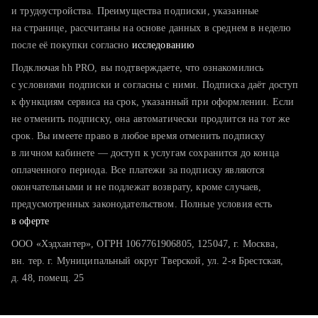
тратите много времени на поиск и вручную поднимаете
и трудоустройства. Преимущества подписки, указанные
резюме
на странице, рассчитаны на основе данных в среднем в неделю
после её покупки согласно
хотите сравнить себя с конкурентами и оценить шансы
исследованию
Подключая hh PRO, вы подтверждаете, что ознакомились
с условиями подписки и согласны с ними. Подписка даёт доступ
к функциям сервиса на срок, указанный при оформлении. Если
не отменить подписку, она автоматически продлится на тот же
срок. Вы имеете право в любое время отменить подписку
в личном кабинете — доступ к услугам сохранится до конца
оплаченного периода. Все платежи за подписку являются
окончательными и не подлежат возврату, кроме случаев,
предусмотренных законодательством. Полные условия есть
в оферте
ООО «Хэдхантер», ОГРН 1067761906805, 125047, г. Москва,
вн. тер. г. Муниципальный округ Тверской, ул. 2-я Брестская,
д. 48, помещ. 25