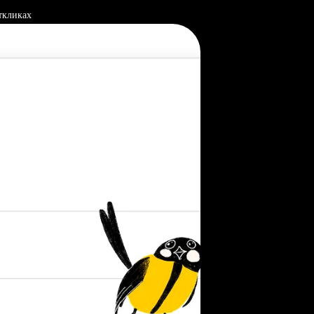
ткликах