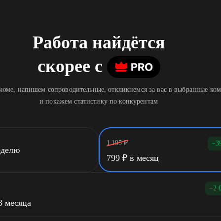
Работа найдётся
скорее
c
юме, напишем сопроводительные, откликнемся за вас в выбранные ко
и покажем статистику по конкурентам
1 195
₽
−3
еделю
799
₽
в месяц
−2 
3 месяца