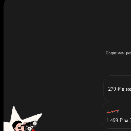
Поднимем рез
279
₽
в н
3 587
₽
1 499
₽
за 