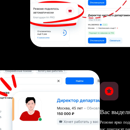
Вас выделя
Резюме ярко под
вас пригласят р