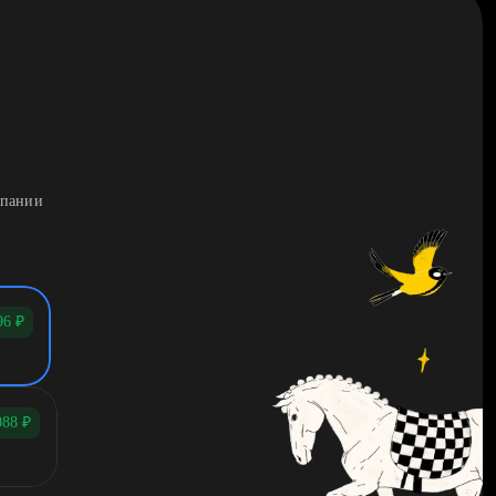
мпании
96
₽
088
₽