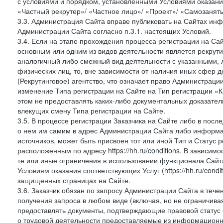
с условиями и порядком, установленными Условиями оказания У
«Частный рекрутер»/ «Частное лицо»/ «Проект»/ «Самозаняты
3.3. Администрация Сайта вправе публиковать на Сайтах ин
Администрации Сайта согласно п.3.1. настоящих Условий.
3.4. Если на этапе прохождения процесса регистрации на Сай
основным или одним из видов деятельности является рекрутин
аналогичный либо смежный вид деятельности с указанными, 
физических лиц, то, вне зависимости от наличия иных сфер д
(Рекрутинговое) агентство, что означает право Администраци
изменение Типа регистрации на Сайте на Тип регистрации «К
этом не предоставлять каких-либо документальных доказател
влекущих смену Типа регистрации на Сайте.
3.5. В процессе регистрации Заказчика на Сайте либо в пос
о нем им самим в адрес Администрации Сайта либо информа
источников, может быть присвоен тот или иной Тип и Статус 
расположенным по адресу https://hh.ru/conditions. В зависим
те или иные ограничения в использовании функционала Сайта
Условиям оказания соответствующих Услуг (https://hh.ru/condi
защищенных страницах на Сайте.
3.6. Заказчик обязан по запросу Администрации Сайта в теч
получения запроса в любом виде (включая, но не ограничива
предоставлять документы, подтверждающие правовой статус с
о трудовой деятельности предоставляемые из информацион