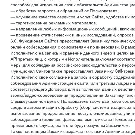
способом для исполнения своих обязательств Администрацие
— обработку запросов и обращений от Пользователя;
— улучшение качества сервисов и услуг Сайта, удобства их и
— таргетирование рекламных материалов;
— направление любых информационных сообщений, включая
— проведение статистических и иных исследований, опросов.
6.6. Функционал Сайтов предоставляет Заказчику техническ
онлайн собеседования с соискателями по видеосвязи. В рамк
Исполнителю на запись и хранение данного видео в целях а
АPI третьих лиц, с которыми Исполнитель заключает соотве
меры для соблюдения российского законодательства о персон
Функционал Сайтов также предоставляет Заказчику Call-трекинг
Исполнителю свое согласие на запись и обработку содержани
собеседования Администрацией сайта, или третьим лицом на
соответствующего Договора для выполнения данных действий
звонка/видео-собеседования, предоставления Заказчику такой
С вышеуказанной целью Пользователь также дает свое согла
средств автоматизации обработку (сбор, систематизация, зап
использование, предоставление, доступ, блокирование, унич
собеседовании (включая, фамилию, имя, отчество Пользоват
применимо) в случае, если они будут озвучены Заказчиком.
Также настоящим Заказчик выражает согласие Администраци