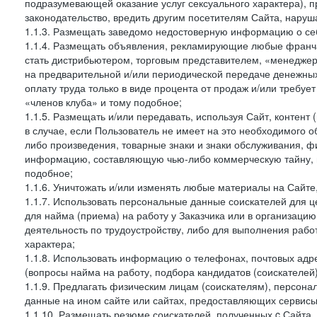
подразумевающей оказание услуг сексуального характера), 
законодательство, вредить другим посетителям Сайта, наруша
1.1.3. Размещать заведомо недостоверную информацию о себ
1.1.4. Размещать объявления, рекламирующие любые франча
стать дистрибьютером, торговым представителем, «менедже
на предварительной и/или периодической передаче денежны
оплату труда только в виде процента от продаж и/или требуе
«членов клуба» и тому подобное;
1.1.5. Размещать и/или передавать, используя Сайт, контент
в случае, если Пользователь не имеет на это необходимого 
либо произведения, товарные знаки и знаки обслуживания,
информацию, составляющую чью-либо коммерческую тайну, и
подобное;
1.1.6. Уничтожать и/или изменять любые материалы на Сайте
1.1.7. Использовать персональные данные соискателей для ц
для найма (приема) на работу у Заказчика или в организаци
деятельность по трудоустройству, либо для выполнения рабо
характера;
1.1.8. Использовать информацию о телефонах, почтовых адре
(вопросы найма на работу, подбора кандидатов (соискателей
1.1.9. Предлагать физическим лицам (соискателям), персон
данные на ином сайте или сайтах, предоставляющих сервисы 
1.1.10. Размещать резюме соискателей, полученных c Сайта,