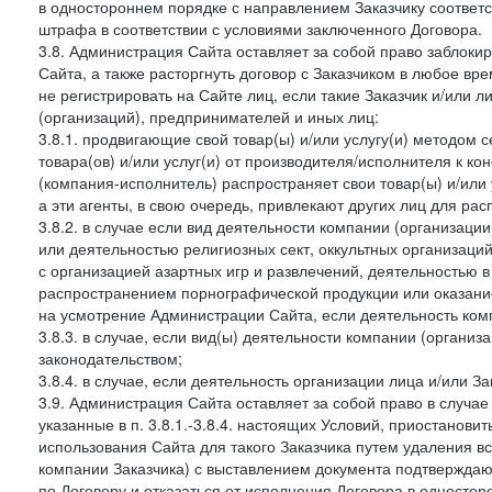
в одностороннем порядке с направлением Заказчику соответ
штрафа в соответствии с условиями заключенного Договора.
3.8. Администрация Сайта оставляет за собой право заблоки
Сайта, а также расторгнуть договор с Заказчиком в любое в
не регистрировать на Сайте лиц, если такие Заказчик и/или 
(организаций), предпринимателей и иных лиц:
3.8.1. продвигающие свой товар(ы) и/или услугу(и) методом 
товара(ов) и/или услуг(и) от производителя/исполнителя к к
(компания-исполнитель) распространяет свои товар(ы) и/или 
а эти агенты, в свою очередь, привлекают других лиц для ра
3.8.2. в случае если вид деятельности компании (организаци
или деятельностью религиозных сект, оккультных организаций
с организацией азартных игр и развлечений, деятельностью 
распространением порнографической продукции или оказанием
на усмотрение Администрации Сайта, если деятельность ком
3.8.3. в случае, если вид(ы) деятельности компании (органи
законодательством;
3.8.4. в случае, если деятельность организации лица и/или З
3.9. Администрация Сайта оставляет за собой право в случа
указанные в п. 3.8.1.-3.8.4. настоящих Условий, приостанови
использования Сайта для такого Заказчика путем удаления 
компании Заказчика) с выставлением документа подтверждаю
по Договору и отказаться от исполнения Договора в односто