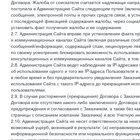
Договора. Жалоба от соискателя считается надлежаще напра
поступила в Администрацию Сайта следующим путем (включая
сообщения, электронной почты и прочих средств связи, в уст
с последующей фиксацией содержания жалобы, через социа
установить факт получения жалобы и ее содержание.
2.7. Администрация Сайта вправе при установлении факта 
и коммуникационных каналах Сайта (включая различные сооб
сообщений/информации, содержащей спам, нецензурную лекс
по своему усмотрению блокировать возможность использов
консультационных и коммуникационных каналов Сайта, в том 
2.8. Администрация Сайта ведет наблюдение за IP-адресами 
об использовании одного и того же IP-адреса Пользователя 
в любое время и без предварительного уведомления Заказчи
использования Сайта с такого IP-адреса до прекращения исп
пользователями.
2.9. В случае расторжения (прекращения) Договора с Заказч
Договора или отсутствия какого-либо заключенного Договора
предупреждения и согласования с Заказчиком, а также без к
страницы с описанием компании Заказчика) и всю Учетную и
2.10. Администрация Сайта не несет ответственности за неи
возможный ущерб, возникший в результате: (а) неправомерн
информационной безопасности или нормального функциониров
в коде, компьютерными вирусами и иными посторонними фраг